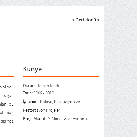
< Geri dönün
Künye
Durum:
Tamamlandı
ini de "
Tarih:
2009 - 2010
i özgün
İş Tanımı:
Rölöve, Restitüsyon ve
 alan bu
Restorasyon Projeleri
afından
Proje Müellifi:
Y. Mimar Acar Avunduk
 dışında