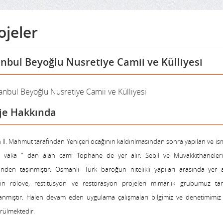
ojeler
anbul Beyoğlu Nusretiye Camii ve Külliyesi
je Hakkında
 II. Mahmut tarafından Yeniçeri ocağının kaldırılmasından sonra yapılan ve ism
lı vaka " dan alan cami Tophane de yer alır. Sebil ve Muvakkithaneler
rinden taşınmıştır. Osmanlı- Türk baroğun nitelikli yapıları arasında yer
in rölöve, restitüsyon ve restorasyon projeleri mimarlık grubumuz tar
lanmıştır. Halen devam eden uygulama çalışmaları bilgimiz ve denetimimiz
rülmektedir.