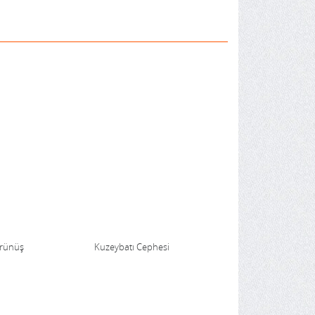
örünüş
Kuzeybatı Cephesi