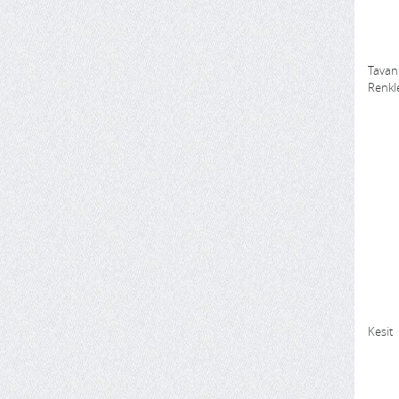
Tavan
Renkl
Kesit