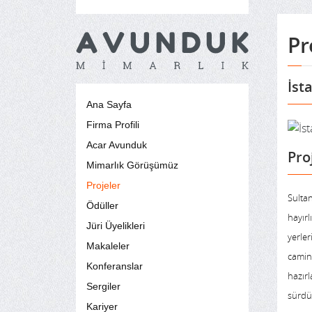
Pr
İst
Ana Sayfa
Firma Profili
Acar Avunduk
Pro
Mimarlık Görüşümüz
Projeler
Sultan
Ödüller
hayır
Jüri Üyelikleri
yerle
Makaleler
camin
Konferanslar
hazır
Sergiler
sürdü
Kariyer