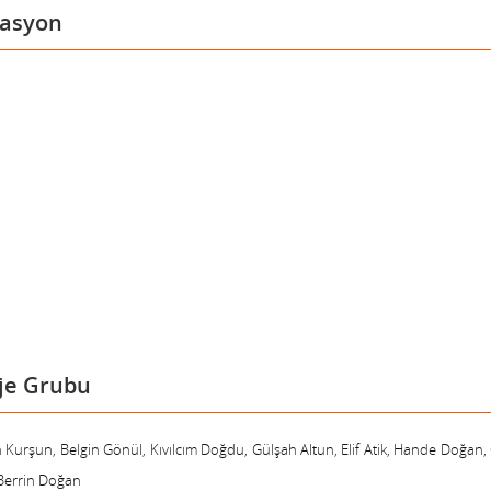
asyon
je Grubu
n Kurşun, Belgin Gönül, Kıvılcım Doğdu, Gülşah Altun, Elif Atik, Hande Doğa
 Berrin Doğan