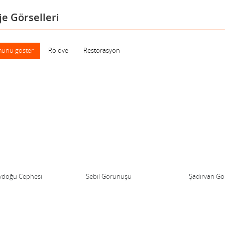
je Görselleri
ünü göster
Rölöve
Restorasyon
doğu Cephesi
Sebil Görünüşü
Şadırvan G