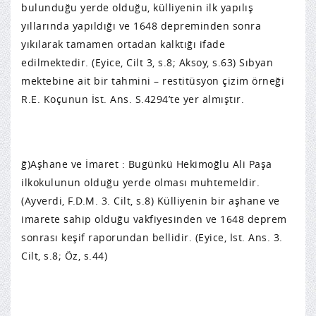
bulunduğu yerde olduğu, külliyenin ilk yapılış
yıllarında yapıldığı ve 1648 depreminden sonra
yıkılarak tamamen ortadan kalktığı ifade
edilmektedir. (Eyice, Cilt 3, s.8; Aksoy, s.63) Sıbyan
mektebine ait bir tahmini – restitüsyon çizim örneği
R.E. Koçunun İst. Ans. S.4294’te yer almıştır.
ğ)Aşhane ve İmaret : Bugünkü Hekimoğlu Ali Paşa
ilkokulunun olduğu yerde olması muhtemeldir.
(Ayverdi, F.D.M. 3. Cilt, s.8) Külliyenin bir aşhane ve
imarete sahip olduğu vakfiyesinden ve 1648 deprem
sonrası keşif raporundan bellidir. (Eyice, İst. Ans. 3.
Cilt, s.8; Öz, s.44)