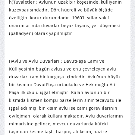
h)Tuvaletler : Avlunun uzak bir köşesinde, külliyenin
kuzeybatısındadır. Dört hücreli ve büyük ölçüde
özelliğini korur durumdadır. 1960’lı yıllar vakıf
onarımlarında duvarlar beyaz fayans, yer döşemesi
(palladyen) olarak yapılmıştır.
ı)Avlu ve Avlu Duvarları : DavutPaşa Cami ve
Külliyesinin bugün avlusu ve onu çevreleyen avlu
duvarları tam bir kargaşa içindedir. Avlu’nun büyük
bir kısmını DavutPaşa ortaokulu ve Hekimoğlu Ali
Paşa ilk okulu işgal etmiştir. Kalan avlunun bir
kısmıda kısmen komşu parsellerin sınır tecavüzü ile
işgal edilmiş, bir kısım avlu ise cami görevlilerinin
ev/lojmanı olarak kullanılmaktadır. Avlu duvarlarının
mimarisine gelince, mevcut duvarlarda küfeki
taşından kesme taşlı, harpuştalı kısım, hazire