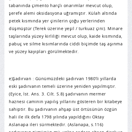
tabanında çimento harçlı onarımlar mevcut olup,
şerefe alemi oksidasyona uğramıştır. Külah altında
petek kısmında yer çinilerin çoğu yerlerinden
düşmüştür (Terek üzerine yeşil / turkuaz çini). Minare
taşlarında yüzey kirliliği mevcut olup, kaide kısmında,
pabuç ve silme kısımlarında ciddi biçimde taş aşınma
ve yüzey kayıpları görülmektedir.
e)Şadırvan : Günümüzdeki şadırvan 1980’li yıllarda
eski şadırvanın temeli üzerine yeniden yapılmıştır.
(Eyice, İst. Ans. 3. Cilt. S.8) şadırvanın mermer
haznesi caminin yapılış yıllarını gösteren bir kitabeye
sahiptir. Bu şadırvanın ahşap üst örtüsünün özgün
hali ile ilk defa 1798 yılında yapıldığını Oktay
Aslanapa ileri sürmektedir. (Aslanapa, s.116)