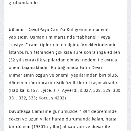
grubundandır.
b)Cami : DavutPaşa Cami’si Külliyenin en önemli
yapısıdır. Osmanlı mimarisinde “tabhaneli” veya
“zaviyeli” cami tiplerinin en ilginç örneklerindendir.
İstanbul’un fethinden çok kısa süre sonra inşa edilen
(32 yıl sonra) ilk yapılardan olması nedeni ile ayrıca
önem taşımaktadır. Bu bağlamda Fatih Devri
Mimarisinin özgün ve önemli yapılarından biri olup,
dönemin tüm karakteristik özelliklerini taşımaktadır.
(Hadika, s.157; Eyice, s.7; Ayverdi, s.327, 328, 329, 330,
331, 332, 333; Koçu, s.4292)
DavutPaşa Camisine günümüzde, 1894 depreminde
çöken ve uzun yıllar harap durumunda kalan, hatta
bir dönem (1930’lu yıllar) ahşap çatı ve duvar ile