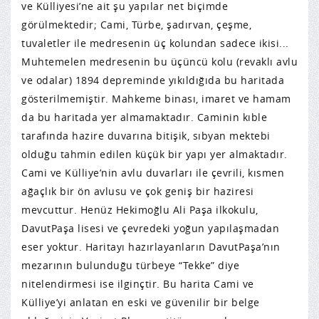
ve Külliyesi’ne ait şu yapılar net biçimde
görülmektedir; Cami, Türbe, şadırvan, çeşme,
tuvaletler ile medresenin üç kolundan sadece ikisi...
Muhtemelen medresenin bu üçüncü kolu (revaklı avlu
ve odalar) 1894 depreminde yıkıldığıda bu haritada
gösterilmemiştir. Mahkeme binası, imaret ve hamam
da bu haritada yer almamaktadır. Caminin kıble
tarafında hazire duvarına bitişik, sıbyan mektebi
olduğu tahmin edilen küçük bir yapı yer almaktadır.
Cami ve Külliye’nin avlu duvarları ile çevrili, kısmen
ağaçlık bir ön avlusu ve çok geniş bir haziresi
mevcuttur. Henüz Hekimoğlu Ali Paşa ilkokulu,
DavutPaşa lisesi ve çevredeki yoğun yapılaşmadan
eser yoktur. Haritayı hazırlayanların DavutPaşa’nın
mezarının bulunduğu türbeye “Tekke” diye
nitelendirmesi ise ilginçtir. Bu harita Cami ve
Külliye’yi anlatan en eski ve güvenilir bir belge