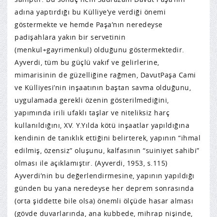
adına yaptırdığı bu Külliye’ye verdiği önemi
göstermekte ve hemde Paşa’nın neredeyse
padişahlara yakın bir servetinin
(menkul+gayrimenkul) olduğunu göstermektedir.
Ayverdi, tüm bu güçlü vakıf ve gelirlerine,
mimarisinin de güzelliğine rağmen, DavutPaşa Cami
ve Külliyesi’nin inşaatının baştan savma olduğunu,
uygulamada gerekli özenin gösterilmediğini,
yapımında irili ufaklı taşlar ve niteliksiz harç
kullanıldığını, XV. Y.Yılda kötü inşaatlar yapıldığına
kendinin de tanıklık ettiğini belirterek, yapının “ihmal
edilmiş, özensiz” oluşunu, kalfasının “suiniyet sahibi”
olması ile açıklamıştır. (Ayverdi, 1953, s.115)
Ayverdi’nin bu değerlendirmesine, yapının yapıldığı
günden bu yana neredeyse her deprem sonrasında
(orta şiddette bile olsa) önemli ölçüde hasar alması
(gövde duvarlarında, ana kubbede, mihrap nişinde,