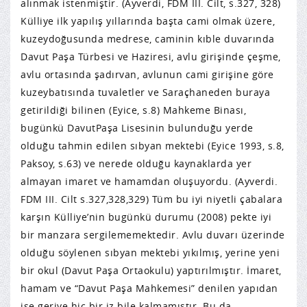
alınmak istenmiştir. (Ayverdi, FDM III. Cilt, s.327, 328)
Külliye ilk yapılış yıllarında başta cami olmak üzere,
kuzeydoğusunda medrese, caminin kıble duvarında
Davut Paşa Türbesi ve Haziresi, avlu girişinde çeşme,
avlu ortasında şadırvan, avlunun cami girişine göre
kuzeybatısında tuvaletler ve Saraçhaneden buraya
getirildiği bilinen (Eyice, s.8) Mahkeme Binası,
bugünkü DavutPaşa Lisesinin bulunduğu yerde
olduğu tahmin edilen sıbyan mektebi (Eyice 1993, s.8,
Paksoy, s.63) ve nerede olduğu kaynaklarda yer
almayan imaret ve hamamdan oluşuyordu. (Ayverdi.
FDM III. Cilt s.327,328,329) Tüm bu iyi niyetli çabalara
karşın Külliye’nin bugünkü durumu (2008) pekte iyi
bir manzara sergilememektedir. Avlu duvarı üzerinde
olduğu söylenen sıbyan mektebi yıkılmış, yerine yeni
bir okul (Davut Paşa Ortaokulu) yaptırılmıştır. İmaret,
hamam ve “Davut Paşa Mahkemesi” denilen yapıdan
ise geriye hiç bir iz bile kalmamıştır. Bu da