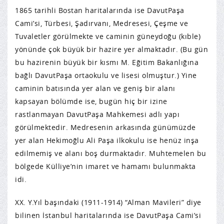
1865 tarihli Bostan haritalarında ise DavutPaşa
Cami’si, Türbesi, Şadırvanı, Medresesi, Çeşme ve
Tuvaletler görülmekte ve caminin güneydoğu (kıble)
yönünde çok büyük bir hazire yer almaktadır. (Bu gün
bu hazirenin büyük bir kısmı M. Eğitim Bakanlığına
bağlı DavutPaşa ortaokulu ve lisesi olmuştur.) Yine
caminin batısında yer alan ve geniş bir alanı
kapsayan bölümde ise, bugün hiç bir izine
rastlanmayan DavutPaşa Mahkemesi adlı yapı
görülmektedir. Medresenin arkasında günümüzde
yer alan Hekimoğlu Ali Paşa ilkokulu ise henüz inşa
edilmemiş ve alanı boş durmaktadır. Muhtemelen bu
bölgede Külliye’nin imaret ve hamamı bulunmakta
idi.
XX. Y.Yıl başındaki (1911-1914) “Alman Mavileri” diye
bilinen İstanbul haritalarında ise DavutPaşa Cami’si