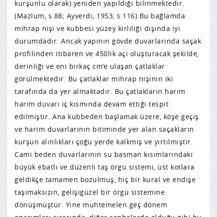
kurşunlu olarak) yeniden yapıldığı bilinmektedir.
(Mazlum, s.88; Ayverdi, 1953, s.116) Bu bağlamda
mihrap nişi ve kubbesi yüzey kirliliği dışında iyi
durumdadır. Ancak yapının gövde duvarlarında saçak
profilinden itibaren ve 450lik açı oluşturacak şekilde,
derinliği ve eni birkaç cm’e ulaşan çatlaklar
görülmektedir. Bu çatlaklar mihrap nişinin iki
tarafında da yer almaktadır. Bu çatlakların harim
harim duvarı iç kısmında devam ettiği tespit
edilmiştir. Ana kubbeden başlamak üzere, köşe geçiş
ve harim duvarlarının bitiminde yer alan saçakların
kurşun alınlıkları çoğu yerde kalkmış ve yırtılmıştır.
Cami beden duvarlarının su basman kısımlarındaki
büyük ebatlı ve düzenli taş örgü sistemi, üst kotlara
geldikçe tamamen bozulmuş, hiç bir kural ve endişe
taşımaksızın, gelişigüzel bir örgü sistemine
dönüşmüştür. Yine muhtemelen geç dönem