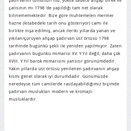
şadırvanın tümünün mü, yoksa sadece ahşap direk ve
çatısının mı 1798 ‘de yapıldığı tam net olarak
bilinememektedir. Bize göre muhtemelen mermer
hazne (kitabedeki tarih onu gösteriyor) cami ile
birlikte inşa edilmiş, ancak ileriki yıllarda yanan ve
yıkılan/çürüyen ahşap şadırvan üst örtüsü 1798
tarihinde bugünkü şekli ile yeniden yapılmıştır. Zaten
şadırvanın bugünkü mimarisi XV. Y.Yıl değil, daha çok
XVIII. Y.Yıl barok mimarisini yansıtır görünümdedir.
Yakın yıllarda üst örtüsü yenilenen şadırvanın ahşap
kısmı genel olarak iyi durumdadır. Günümüzde
neredeyse tüm camilerde rastlayabildiğimiz biçimde
şadırvan muslukları modern ve kromajlı
musluklardır.