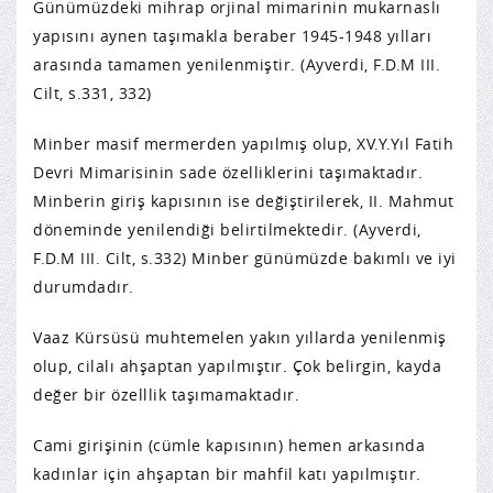
Günümüzdeki mihrap orjinal mimarinin mukarnaslı
yapısını aynen taşımakla beraber 1945-1948 yılları
arasında tamamen yenilenmiştir. (Ayverdi, F.D.M III.
Cilt, s.331, 332)
Minber masif mermerden yapılmış olup, XV.Y.Yıl Fatih
Devri Mimarisinin sade özelliklerini taşımaktadır.
Minberin giriş kapısının ise değiştirilerek, II. Mahmut
döneminde yenilendiği belirtilmektedir. (Ayverdi,
F.D.M III. Cilt, s.332) Minber günümüzde bakımlı ve iyi
durumdadır.
Vaaz Kürsüsü muhtemelen yakın yıllarda yenilenmiş
olup, cilalı ahşaptan yapılmıştır. Çok belirgin, kayda
değer bir özelllik taşımamaktadır.
Cami girişinin (cümle kapısının) hemen arkasında
kadınlar için ahşaptan bir mahfil katı yapılmıştır.