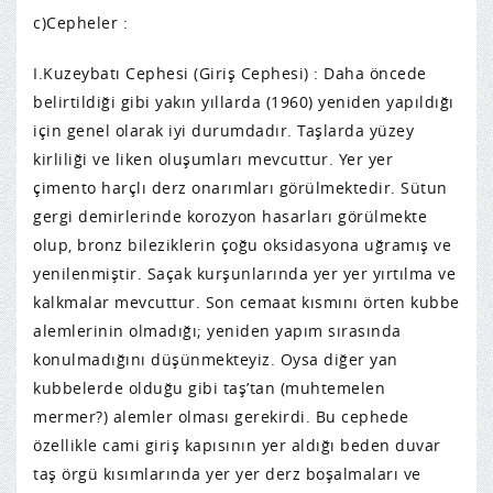
c)Cepheler :
I.Kuzeybatı Cephesi (Giriş Cephesi) : Daha öncede
belirtildiği gibi yakın yıllarda (1960) yeniden yapıldığı
için genel olarak iyi durumdadır. Taşlarda yüzey
kirliliği ve liken oluşumları mevcuttur. Yer yer
çimento harçlı derz onarımları görülmektedir. Sütun
gergi demirlerinde korozyon hasarları görülmekte
olup, bronz bileziklerin çoğu oksidasyona uğramış ve
yenilenmiştir. Saçak kurşunlarında yer yer yırtılma ve
kalkmalar mevcuttur. Son cemaat kısmını örten kubbe
alemlerinin olmadığı; yeniden yapım sırasında
konulmadığını düşünmekteyiz. Oysa diğer yan
kubbelerde olduğu gibi taş’tan (muhtemelen
mermer?) alemler olması gerekirdi. Bu cephede
özellikle cami giriş kapısının yer aldığı beden duvar
taş örgü kısımlarında yer yer derz boşalmaları ve