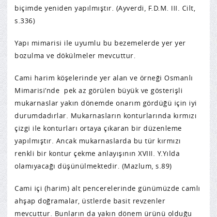
biçimde yeniden yapılmıştır. (Ayverdi, F.D.M. III. Cilt,
s.336)
Yapı mimarisi ile uyumlu bu bezemelerde yer yer
bozulma ve dökülmeler mevcuttur.
Cami harim köşelerinde yer alan ve örneği Osmanlı
Mimarisi’nde pek az görülen büyük ve gösterişli
mukarnaslar yakın dönemde onarım gördüğü için iyi
durumdadırlar. Mukarnasların konturlarında kırmızı
çizgi ile konturları ortaya çıkaran bir düzenleme
yapılmıştır. Ancak mukarnaslarda bu tür kırmızı
renkli bir kontur çekme anlayışının XVIII. Y.Yılda
olamıyacağı düşünülmektedir. (Mazlum, s.89)
Cami içi (harim) alt pencerelerinde günümüzde camlı
ahşap doğramalar, üstlerde basit revzenler
mevcuttur. Bunların da yakın dönem ürünü olduğu