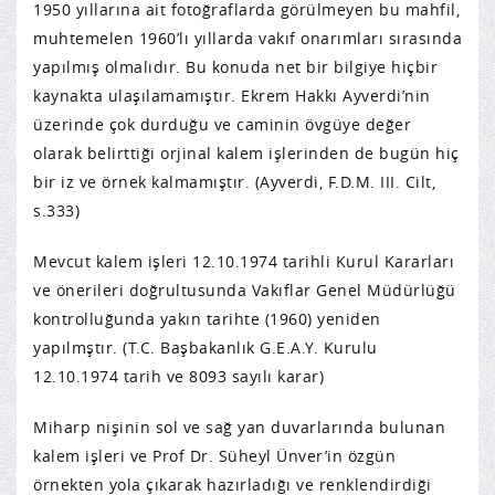
1950 yıllarına ait fotoğraflarda görülmeyen bu mahfil,
muhtemelen 1960’lı yıllarda vakıf onarımları sırasında
yapılmış olmalıdır. Bu konuda net bir bilgiye hiçbir
kaynakta ulaşılamamıştır. Ekrem Hakkı Ayverdi’nin
üzerinde çok durduğu ve caminin övgüye değer
olarak belirttiği orjinal kalem işlerinden de bugün hiç
bir iz ve örnek kalmamıştır. (Ayverdi, F.D.M. III. Cilt,
s.333)
Mevcut kalem işleri 12.10.1974 tarihli Kurul Kararları
ve önerileri doğrultusunda Vakıflar Genel Müdürlüğü
kontrolluğunda yakın tarihte (1960) yeniden
yapılmştır. (T.C. Başbakanlık G.E.A.Y. Kurulu
12.10.1974 tarih ve 8093 sayılı karar)
Miharp nişinin sol ve sağ yan duvarlarında bulunan
kalem işleri ve Prof Dr. Süheyl Ünver’in özgün
örnekten yola çıkarak hazırladığı ve renklendirdiği