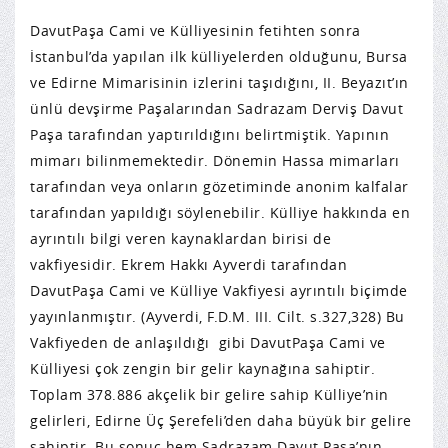
DavutPaşa Cami ve Külliyesinin fetihten sonra
İstanbul’da yapılan ilk külliyelerden olduğunu, Bursa
ve Edirne Mimarisinin izlerini taşıdığını, II. Beyazıt’ın
ünlü devşirme Paşalarından Sadrazam Derviş Davut
Paşa tarafından yaptırıldığını belirtmiştik. Yapının
mimarı bilinmemektedir. Dönemin Hassa mimarları
tarafından veya onların gözetiminde anonim kalfalar
tarafından yapıldığı söylenebilir. Külliye hakkında en
ayrıntılı bilgi veren kaynaklardan birisi de
vakfiyesidir. Ekrem Hakkı Ayverdi tarafından
DavutPaşa Cami ve Külliye Vakfiyesi ayrıntılı biçimde
yayınlanmıştır. (Ayverdi, F.D.M. III. Cilt. s.327,328) Bu
Vakfiyeden de anlaşıldığı gibi DavutPaşa Cami ve
Külliyesi çok zengin bir gelir kaynağına sahiptir.
Toplam 378.886 akçelik bir gelire sahip Külliye’nin
gelirleri, Edirne Üç Şerefeli’den daha büyük bir gelire
sahiptir. Bu sonuç hem Sadrazam Davut Paşa’nın