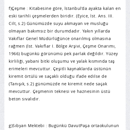
f)Çeşme : Kitabesine göre, İstanbul’da ayakta kalan en
eski tarihli çeşmelerden biridir. (Eyice, İst. Ans. III.
Cilt, s.2) Günümüzde suyu akmayan ve musluğu
olmayan bakımsız bir durumdadır. Yakın yıllarda
Vakıflar Genel Müdürlüğünce onarılmış olmasına
rağmen (İst. Vakıflar I. Bölge Arşivi, Çeşme Onarımı,
1966) bugünkü görünümü pek parlak değildir. Yüzey
kirliliği, yabani bitki oluşumu ve yalak kısmında taş
erimeleri mevcuttur. Çeşitli kaynaklarda üstünün
kiremit örtülü ve saçaklı olduğu ifade edilse de
(Tanışık, s.2) günümüzde ne kiremit nede saçak
mevcuttur. Çeşmenin teknesi ve haznesinin üstü
beton sıvalıdır.
g)Sıbyan Mektebi : Bugünkü DavutPaşa ortaokulunun