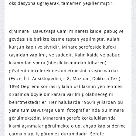
oksidasyona uğrayarak, tamamen yeşillenmiştir.
d)Minare : DavutPaşa Cami minaresi kaide, pabuç ve
gövdesi ile birlikte kesme taştan yapılmıştır. Külahı
kurşun kaplı ve sivridir. Minare şerefeside küfeki
taşından yapılmış ve sadedir. Kalın kaide ve pabuç
kısmından sonra (bilezik kısmından itibaren)
gövdenin incelerek devam etmesini araştırmacılar
(Eyice, İst. Ansiklopedisi, s.8; Mazlum, Doktora Tezi)
1894 Depremi sonrası yıkılan üst kısmın yenilenmesi
sırasında böyle bir karara varılmış olabileceğini
belirtmektedirler. Her halükarda 1950’li yıllardan bu
yana tüm DavutPaşa Cami fotoğraflarında bu minare
görülmektedir. Minarenin şerefe korkuluklarında
kısmi aşınmalar görülmekte olup, ahşap kapısı derme
çatma olup, iş göremez durumdadır. Şerefe