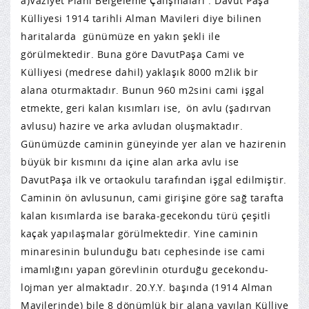
a)Vaziyet Planı Belgeleme Çalışmaları : Davut Paşa
Külliyesi 1914 tarihli Alman Mavileri diye bilinen
haritalarda günümüze en yakın şekli ile
görülmektedir. Buna göre DavutPaşa Cami ve
Külliyesi (medrese dahil) yaklaşık 8000 m2lik bir
alana oturmaktadır. Bunun 960 m2sini cami işgal
etmekte, geri kalan kısımları ise, ön avlu (şadırvan
avlusu) hazire ve arka avludan oluşmaktadır.
Günümüzde caminin güneyinde yer alan ve hazirenin
büyük bir kısmını da içine alan arka avlu ise
DavutPaşa ilk ve ortaokulu tarafından işgal edilmiştir.
Caminin ön avlusunun, cami girişine göre sağ tarafta
kalan kısımlarda ise baraka-gecekondu türü çeşitli
kaçak yapılaşmalar görülmektedir. Yine caminin
minaresinin bulunduğu batı cephesinde ise cami
imamlığını yapan görevlinin oturduğu gecekondu-
lojman yer almaktadır. 20.Y.Y. başında (1914 Alman
Mavilerinde) bile 8 dönümlük bir alana yayılan Külliye