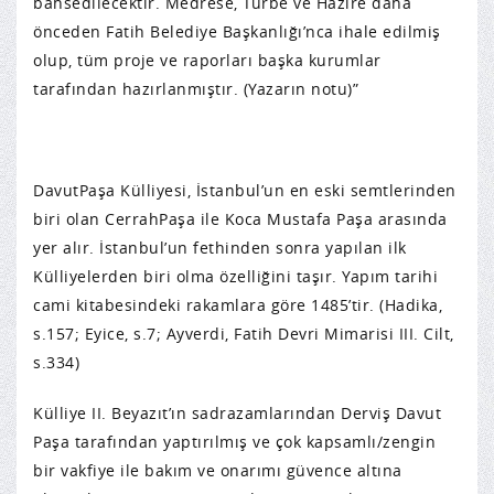
bahsedilecektir. Medrese, Türbe ve Hazire daha
önceden Fatih Belediye Başkanlığı’nca ihale edilmiş
olup, tüm proje ve raporları başka kurumlar
tarafından hazırlanmıştır. (Yazarın notu)”
DavutPaşa Külliyesi, İstanbul’un en eski semtlerinden
biri olan CerrahPaşa ile Koca Mustafa Paşa arasında
yer alır. İstanbul’un fethinden sonra yapılan ilk
Külliyelerden biri olma özelliğini taşır. Yapım tarihi
cami kitabesindeki rakamlara göre 1485’tir. (Hadika,
s.157; Eyice, s.7; Ayverdi, Fatih Devri Mimarisi III. Cilt,
s.334)
Külliye II. Beyazıt’ın sadrazamlarından Derviş Davut
Paşa tarafından yaptırılmış ve çok kapsamlı/zengin
bir vakfiye ile bakım ve onarımı güvence altına